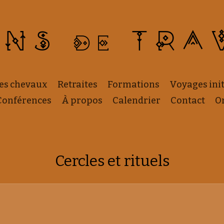
INS
TRA
DE
les chevaux
Retraites
Formations
Voyages ini
Conférences
À propos
Calendrier
Contact
O
Cercles et rituels