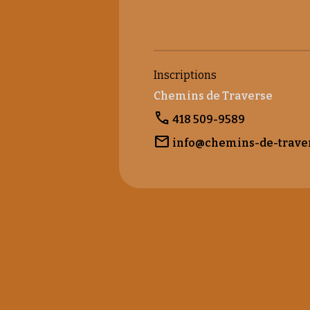
Inscriptions
Chemins de Traverse
phone
418 509-9589
mail
info@chemins-de-trave