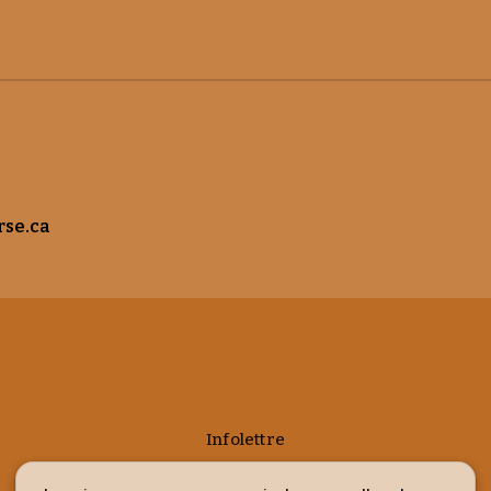
rse.ca
Infolettre